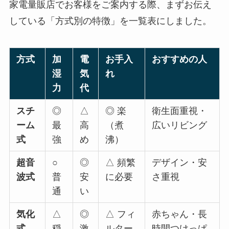
家電量販店でお客様をご案内する際、まずお伝え
している「方式別の特徴」を一覧表にしました。
方式
加
電
お手入
おすすめの人
湿
気
れ
力
代
スチ
◎
△
◎ 楽
衛生面重視・
ーム
最
高
（煮
広いリビング
式
強
め
沸）
超音
○
◎
△ 頻繁
デザイン・安
波式
普
安
に必要
さ重視
通
い
気化
△
◎
△ フィ
赤ちゃん・長
式
穏
激
ルター
時間つけっぱ