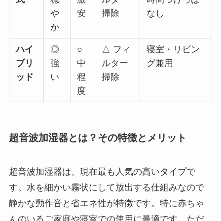
や
安
掃除
なし
か
ハイ
◎
○
△ フィ
寝室・リビン
ブリ
強
中
ルター
グ兼用
ッド
い
程
掃除
度
超音波加湿器とは？その特徴とメリット
超音波加湿器は、現在最も人気の高いタイプで
す。水を細かい霧状にして放出する仕組みなので
静かな動作音と省エネ性が特徴です。特に赤ちゃ
んのいるご家庭や寝室での使用に最適です。ただ