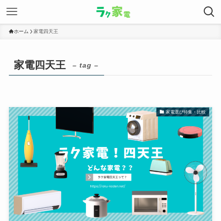
ホーム
家電四天王
家電四天王
– tag –
家電選び特集・比較